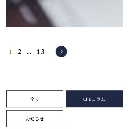
投
1
2
…
13
稿
の
ペ
ー
ジ
全て
CFEコラム
送
り
お知らせ