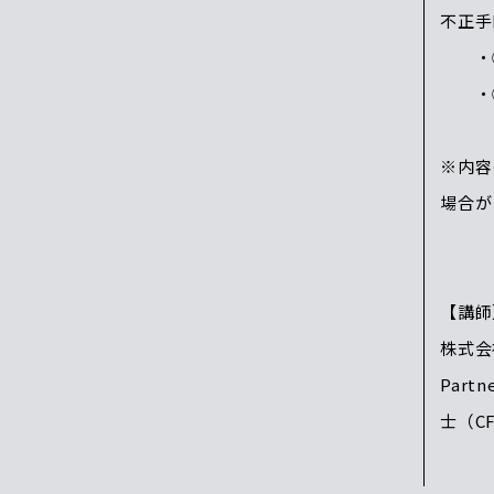
不正
・①
・②
※内容
場合が
【講師
株式会社K
Part
士（CF