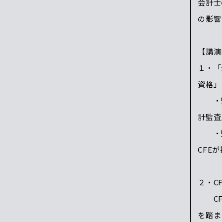
会計士
の影響
【講演
１・「
資格」
・監
計監査
・監
CFE
２・C
CFE
を踏ま