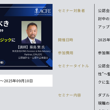
セミナー対象者
公認会
討中の
アップ
開催日時
2025
参加費用
参加無
セミナータイトル
公認会
性”～
日〜2025年09月10日
クに生
セミナー内容
ダブル
現職の