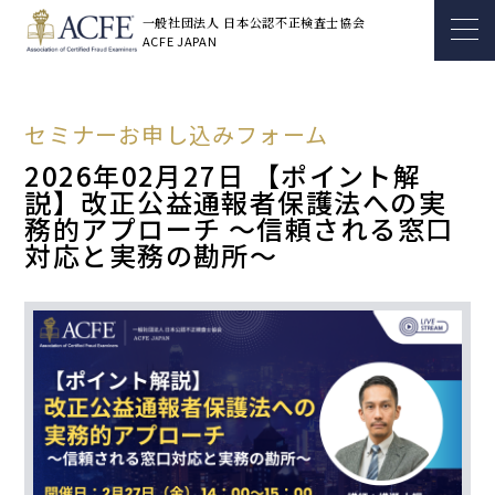
一般社団法人 日本公認不正検査士協会
ACFE JAPAN
セミナーお申し込みフォーム
2026年02月27日 【ポイント解
説】改正公益通報者保護法への実
務的アプローチ ～信頼される窓口
対応と実務の勘所～